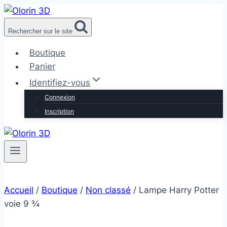
Aller
au
Rechercher sur le site
contenu
Boutique
Panier
Identifiez-vous
Connexion
Inscription
Accueil
/
Boutique
/
Non classé
/
Lampe Harry Potter
voie 9 ¾