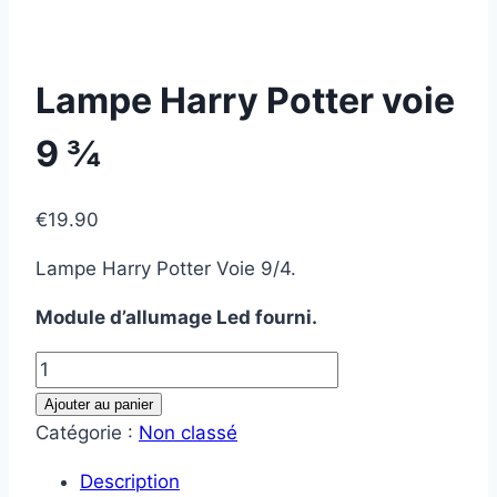
Lampe Harry Potter voie
9 ¾
€
19.90
Lampe Harry Potter Voie 9/4.
Module d’allumage Led fourni.
quantité
de
Ajouter au panier
Lampe
Catégorie :
Non classé
Harry
Description
Potter